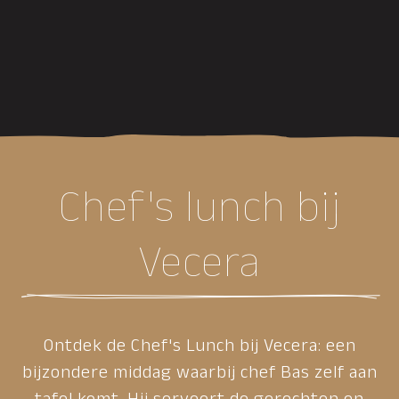
Chef's lunch bij
Vecera
Ontdek de Chef's Lunch bij Vecera: een
bijzondere middag waarbij chef Bas zelf aan
tafel komt. Hij serveert de gerechten en